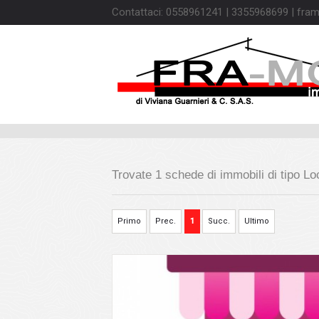
Contattaci: 0558961241 | 3355968699 | fram
Trovate
1
schede di immobili
di tipo
Lo
Primo
Prec.
1
Succ.
Ultimo