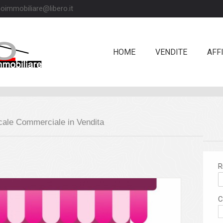
oimmobiliare@libero.it
HOME
VENDITE
AFFI
cale Commerciale
in Vendita
R
C