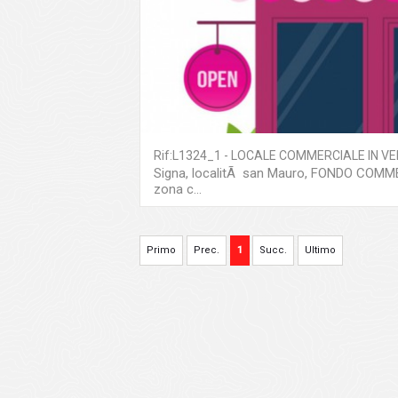
Rif:L1324_1 - LOCALE COMMERCIALE IN VE
Signa, localitÃ san Mauro, FONDO COMMER
zona c...
Primo
Prec.
1
Succ.
Ultimo