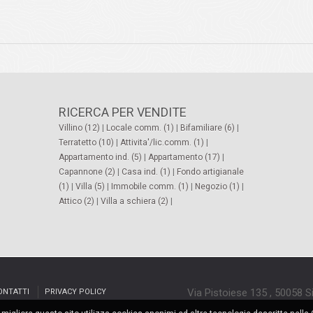
RICERCA PER VENDITE
Villino (12)
|
Locale comm. (1)
|
Bifamiliare (6)
|
Terratetto (10)
|
Attivita'/lic.comm. (1)
|
Appartamento ind. (5)
|
Appartamento (17)
|
Capannone (2)
|
Casa ind. (1)
|
Fondo artigianale
(1)
|
Villa (5)
|
Immobile comm. (1)
|
Negozio (1)
|
Attico (2)
|
Villa a schiera (2)
|
Via Pistoiese 135 , 50058 
ONTATTI
PRIVACY POLICY