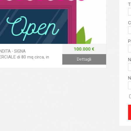
T
C
P
100.000 €
NDITA - SIGNA
CIALE di 80 mq circa, in
Dettagli
N
N