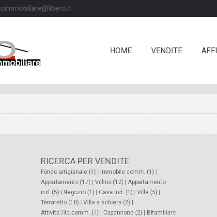
oimmobiliare@libero.it
HOME
VENDITE
AFFI
RICERCA PER VENDITE
Fondo artigianale (1)
|
Immobile comm. (1)
|
Appartamento (17)
|
Villino (12)
|
Appartamento
ind. (5)
|
Negozio (1)
|
Casa ind. (1)
|
Villa (5)
|
Terratetto (10)
|
Villa a schiera (2)
|
Attivita'/lic.comm. (1)
|
Capannone (2)
|
Bifamiliare