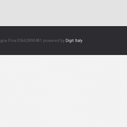
Signa P.iva:05662890481 powered by
Digit Italy