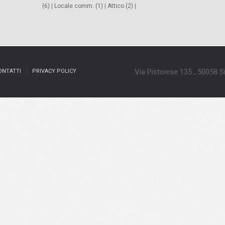
(6)
|
Locale comm. (1)
|
Attico (2)
|
Via Pistoiese 135 , 50058 
ONTATTI
PRIVACY POLICY