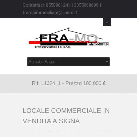
Contattaci: 0558961241 | 3355968699 |
framoimmobiliare@libero.it
+
Rif: L1324_1 - Prezzo 100.000 €
LOCALE COMMERCIALE IN
VENDITA A SIGNA