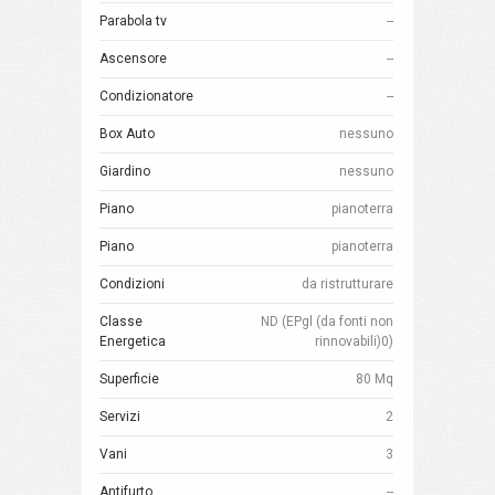
Parabola tv
--
Ascensore
--
Condizionatore
--
Box Auto
nessuno
Giardino
nessuno
Piano
pianoterra
Piano
pianoterra
Condizioni
da ristrutturare
Classe
ND (EPgl (da fonti non
Energetica
rinnovabili)0)
Superficie
80 Mq
Servizi
2
Vani
3
Antifurto
--