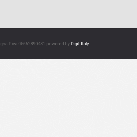
Signa P.iva:05662890481 powered by
Digit Italy