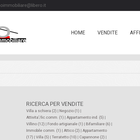
oimmobiliare@libero.it
HOME
VENDITE
AFFI
RICERCA PER VENDITE
Villa a schiera (2)
|
Negozio (1)
|
Attivita'/lic.comm. (1)
|
Appartamento ind. (5)
|
Villino (12)
|
Fondo artigianale (1)
|
Bifamiliare (6)
|
Immobile comm. (1)
|
Attico (2)
|
Appartamento
(17)
|
Villa (5)
|
Terratetto (10)
|
Capannone (2)
|