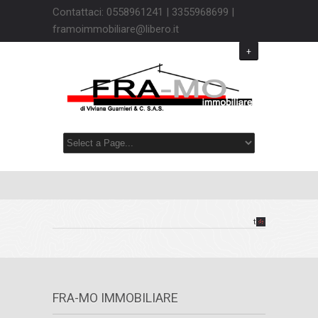
Contattaci: 0558961241 | 3355968699 |
framoimmobiliare@libero.it
+
top
FRA-MO IMMOBILIARE